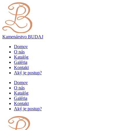
Kamenárstvo
BUDAJ
Domov
O nás
Katalóg
Galéria
Kontakt
Aký je postup?
Domov
O nás
Katalóg
Galéria
Kontakt
Aký je postup?