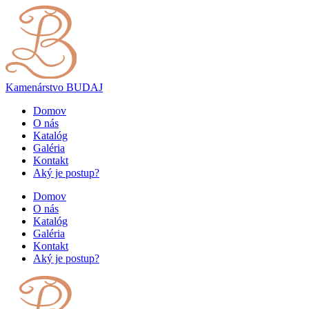
Kamenárstvo
BUDAJ
Domov
O nás
Katalóg
Galéria
Kontakt
Aký je postup?
Domov
O nás
Katalóg
Galéria
Kontakt
Aký je postup?