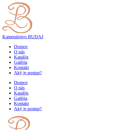
Kamenárstvo
BUDAJ
Domov
O nás
Katalóg
Galéria
Kontakt
Aký je postup?
Domov
O nás
Katalóg
Galéria
Kontakt
Aký je postup?